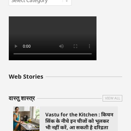
बुधवार के उपाय :
शुक्रवार के दिन कौन
हनुमान जी 
Web Stories
जिनसे हो गणेश जी
से काम नहीं करने
तस्वीर को 
प्रसन्न
चाहिए..
दिशा में लगा
वास्तु शास्त्र
VIEW ALL
Vastu for the Kitchen : किचन
सिंक के नीचे इन चीजों को भूलकर
भी नहीं करें, आ सकती है दरिद्रता