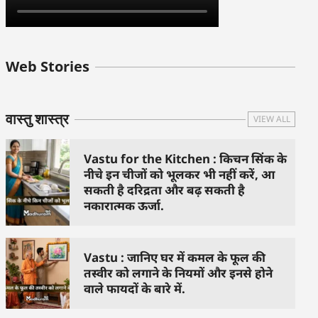
बुधवार के उपाय :
शुक्रवार के दिन कौन
हनुमान जी 
Web Stories
जिनसे हो गणेश जी
से काम नहीं करने
तस्वीर को 
प्रसन्न
चाहिए..
दिशा में लगा
वास्तु शास्त्र
VIEW ALL
Vastu for the Kitchen : किचन सिंक के
नीचे इन चीजों को भूलकर भी नहीं करें, आ
सकती है दरिद्रता और बढ़ सकती है
नकारात्मक ऊर्जा.
Vastu : जानिए घर में कमल के फूल की
तस्वीर को लगाने के नियमों और इनसे होने
वाले फायदों के बारे में.