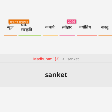
सनातन समाचार
2026
धर्म-
न्यूज़
कथाएं
त्योहार
ज्योतिष
वास्तु
संस्कृति
Madhuram हिंदी
>
sanket
sanket