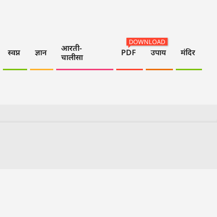
DOWNLOAD
आरती-
स्वप्न
ज्ञान
PDF
उपाय
मंदिर
चालीसा