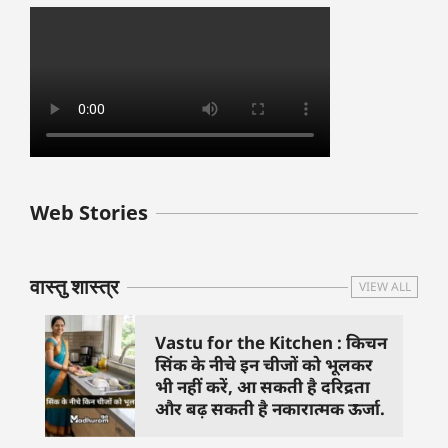
बुधवार के उपाय :
शुक्रवार के दिन कौन
हनुमान जी 
Web Stories
जिनसे हो गणेश जी
से काम नहीं करने
तस्वीर को 
प्रसन्न
चाहिए..
दिशा में लगा
वास्तु शास्त्र
VIEW ALL
Vastu for the Kitchen : किचन
सिंक के नीचे इन चीजों को भूलकर
भी नहीं करें, आ सकती है दरिद्रता
और बढ़ सकती है नकारात्मक ऊर्जा.