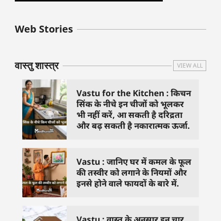
बुधवार के उपाय :
शुक्रवार के दिन कौन
हनुमान जी 
Web Stories
जिनसे हो गणेश जी
से काम नहीं करने
तस्वीर को 
प्रसन्न
चाहिए..
दिशा में लगा
वास्तु शास्त्र
VIEW ALL
Vastu for the Kitchen : किचन
सिंक के नीचे इन चीजों को भूलकर
भी नहीं करें, आ सकती है दरिद्रता
और बढ़ सकती है नकारात्मक ऊर्जा.
Vastu : जानिए घर में कमल के फूल
की तस्वीर को लगाने के नियमों और
इनसे होने वाले फायदों के बारे में.
Vastu : वास्तु के अनुसार इन चार