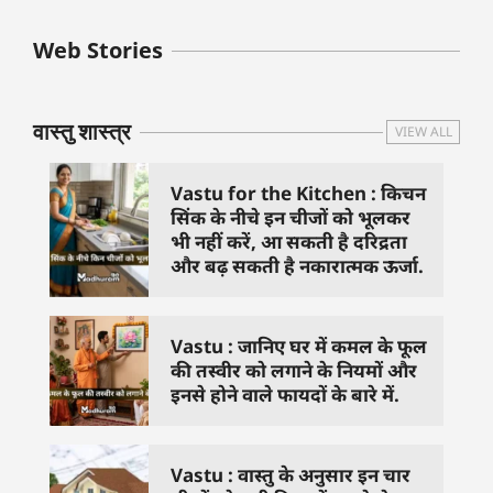
बुधवार के उपाय :
शुक्रवार के दिन कौन
हनुमान जी 
Web Stories
जिनसे हो गणेश जी
से काम नहीं करने
तस्वीर को 
प्रसन्न
चाहिए..
दिशा में लगा
वास्तु शास्त्र
VIEW ALL
Vastu for the Kitchen : किचन
सिंक के नीचे इन चीजों को भूलकर
भी नहीं करें, आ सकती है दरिद्रता
और बढ़ सकती है नकारात्मक ऊर्जा.
Vastu : जानिए घर में कमल के फूल
की तस्वीर को लगाने के नियमों और
इनसे होने वाले फायदों के बारे में.
Vastu : वास्तु के अनुसार इन चार