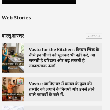
बुधवार के उपाय :
शुक्रवार के दिन कौन
हनुमान जी 
Web Stories
जिनसे हो गणेश जी
से काम नहीं करने
तस्वीर को 
प्रसन्न
चाहिए..
दिशा में लगा
वास्तु शास्त्र
VIEW ALL
Vastu for the Kitchen : किचन सिंक के
नीचे इन चीजों को भूलकर भी नहीं करें, आ
सकती है दरिद्रता और बढ़ सकती है
नकारात्मक ऊर्जा.
Vastu : जानिए घर में कमल के फूल की
तस्वीर को लगाने के नियमों और इनसे होने
वाले फायदों के बारे में.