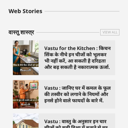
बुधवार के उपाय :
शुक्रवार के दिन कौन
हनुमान जी 
Web Stories
जिनसे हो गणेश जी
से काम नहीं करने
तस्वीर को 
प्रसन्न
चाहिए..
दिशा में लगा
वास्तु शास्त्र
VIEW ALL
Vastu for the Kitchen : किचन
सिंक के नीचे इन चीजों को भूलकर
भी नहीं करें, आ सकती है दरिद्रता
और बढ़ सकती है नकारात्मक ऊर्जा.
Vastu : जानिए घर में कमल के फूल
की तस्वीर को लगाने के नियमों और
इनसे होने वाले फायदों के बारे में.
Vastu : वास्तु के अनुसार इन चार
चीजों को सही दिशा में बनाने से घर