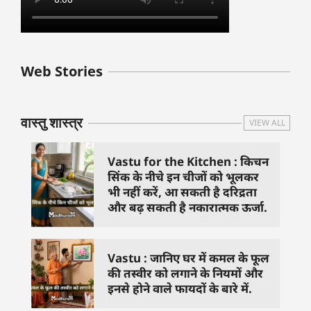
बुधवार के उपाय :
शुक्रवार के दिन कौन
हनुमान जी 
Web Stories
जिनसे हो गणेश जी
से काम नहीं करने
तस्वीर को 
प्रसन्न
चाहिए..
दिशा में लगा
वास्तु शास्त्र
VIEW ALL
Vastu for the Kitchen : किचन
सिंक के नीचे इन चीजों को भूलकर
भी नहीं करें, आ सकती है दरिद्रता
और बढ़ सकती है नकारात्मक ऊर्जा.
Vastu : जानिए घर में कमल के फूल
की तस्वीर को लगाने के नियमों और
इनसे होने वाले फायदों के बारे में.