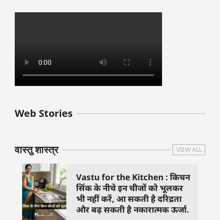
बुधवार के उपाय :
शुक्रवार के दिन कौन
हनुमान जी 
Web Stories
जिनसे हो गणेश जी
से काम नहीं करने
तस्वीर को 
प्रसन्न
चाहिए..
दिशा में लगा
वास्तु शास्त्र
VIEW ALL
Vastu for the Kitchen : किचन
सिंक के नीचे इन चीजों को भूलकर
भी नहीं करें, आ सकती है दरिद्रता
और बढ़ सकती है नकारात्मक ऊर्जा.