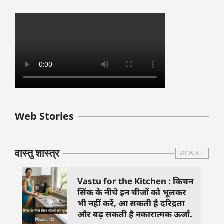
बुधवार के उपाय :
शुक्रवार के दिन कौन
हनुमान जी 
Web Stories
जिनसे हो गणेश जी
से काम नहीं करने
तस्वीर को 
प्रसन्न
चाहिए..
दिशा में लगा
वास्तु शास्त्र
VIEW ALL
Vastu for the Kitchen : किचन
सिंक के नीचे इन चीजों को भूलकर
भी नहीं करें, आ सकती है दरिद्रता
और बढ़ सकती है नकारात्मक ऊर्जा.