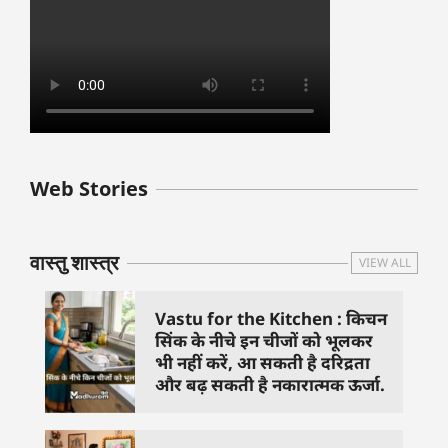
बुधवार के उपाय :
शुक्रवार के दिन कौन
हनुमान जी 
Web Stories
जिनसे हो गणेश जी
से काम नहीं करने
तस्वीर को 
प्रसन्न
चाहिए..
दिशा में लगा
वास्तु शास्त्र
VIEW ALL
Vastu for the Kitchen : किचन
सिंक के नीचे इन चीजों को भूलकर
भी नहीं करें, आ सकती है दरिद्रता
और बढ़ सकती है नकारात्मक ऊर्जा.