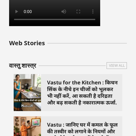
बुधवार के उपाय :
शुक्रवार के दिन कौन
हनुमान जी 
Web Stories
जिनसे हो गणेश जी
से काम नहीं करने
तस्वीर को 
प्रसन्न
चाहिए..
दिशा में लगा
वास्तु शास्त्र
VIEW ALL
Vastu for the Kitchen : किचन
सिंक के नीचे इन चीजों को भूलकर
भी नहीं करें, आ सकती है दरिद्रता
और बढ़ सकती है नकारात्मक ऊर्जा.
Vastu : जानिए घर में कमल के फूल
की तस्वीर को लगाने के नियमों और