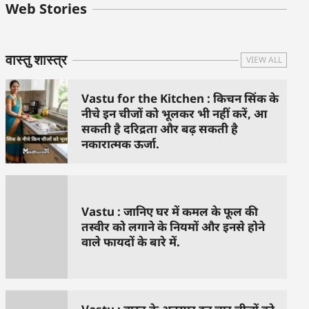
बुधवार के उपाय :
शुक्रवार के दिन कौन
हनुमान जी 
Web Stories
जिनसे हो गणेश जी
से काम नहीं करने
तस्वीर को 
प्रसन्न
चाहिए..
दिशा में लगा
वास्तु शास्त्र
VIEW ALL
Vastu for the Kitchen : किचन सिंक के
नीचे इन चीजों को भूलकर भी नहीं करें, आ
सकती है दरिद्रता और बढ़ सकती है
नकारात्मक ऊर्जा.
Vastu : जानिए घर में कमल के फूल की
तस्वीर को लगाने के नियमों और इनसे होने
वाले फायदों के बारे में.