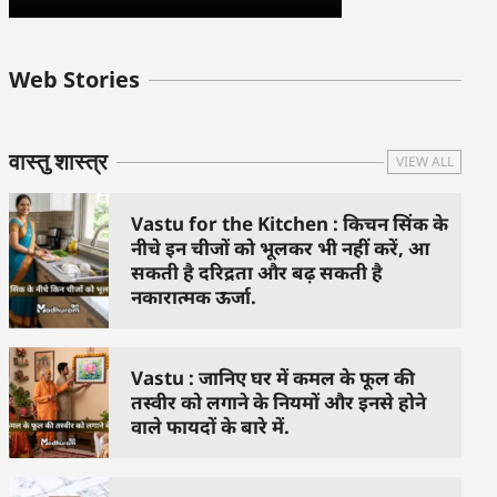
बुधवार के उपाय :
शुक्रवार के दिन कौन
हनुमान जी 
Web Stories
जिनसे हो गणेश जी
से काम नहीं करने
तस्वीर को 
प्रसन्न
चाहिए..
दिशा में लगा
वास्तु शास्त्र
VIEW ALL
Vastu for the Kitchen : किचन सिंक के
नीचे इन चीजों को भूलकर भी नहीं करें, आ
सकती है दरिद्रता और बढ़ सकती है
नकारात्मक ऊर्जा.
Vastu : जानिए घर में कमल के फूल की
तस्वीर को लगाने के नियमों और इनसे होने
वाले फायदों के बारे में.