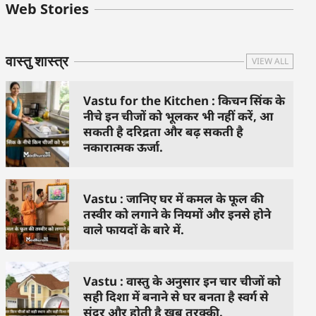
बुधवार के उपाय :
शुक्रवार के दिन कौन
हनुमान जी 
Web Stories
जिनसे हो गणेश जी
से काम नहीं करने
तस्वीर को 
प्रसन्न
चाहिए..
दिशा में लगा
वास्तु शास्त्र
VIEW ALL
Vastu for the Kitchen : किचन सिंक के
नीचे इन चीजों को भूलकर भी नहीं करें, आ
सकती है दरिद्रता और बढ़ सकती है
नकारात्मक ऊर्जा.
Vastu : जानिए घर में कमल के फूल की
तस्वीर को लगाने के नियमों और इनसे होने
वाले फायदों के बारे में.
Vastu : वास्तु के अनुसार इन चार चीजों को
सही दिशा में बनाने से घर बनता है स्वर्ग से
सुंदर और होती है खूब तरक्की.