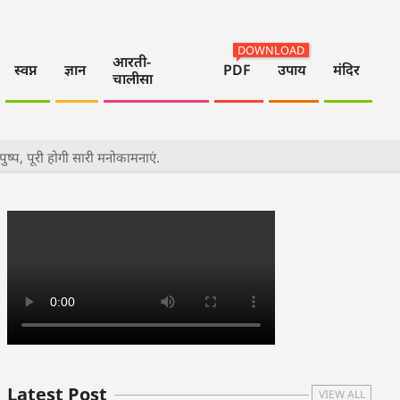
DOWNLOAD
आरती-
स्वप्न
ज्ञान
PDF
उपाय
मंदिर
चालीसा
य पुष्प, पूरी होगी सारी मनोकामनाएं.
Latest Post
VIEW ALL