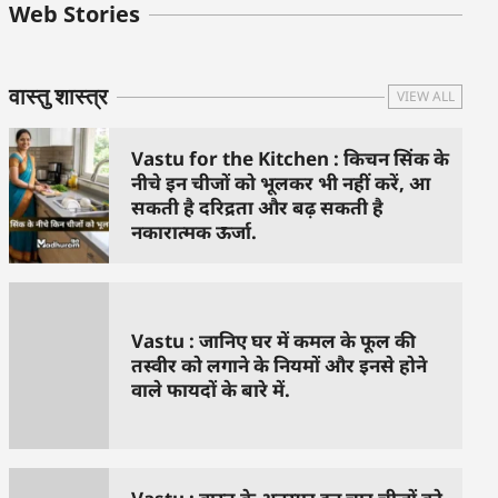
बुधवार के उपाय :
शुक्रवार के दिन कौन
हनुमान जी 
Web Stories
जिनसे हो गणेश जी
से काम नहीं करने
तस्वीर को 
प्रसन्न
चाहिए..
दिशा में लगा
वास्तु शास्त्र
VIEW ALL
Vastu for the Kitchen : किचन सिंक के
नीचे इन चीजों को भूलकर भी नहीं करें, आ
सकती है दरिद्रता और बढ़ सकती है
नकारात्मक ऊर्जा.
Vastu : जानिए घर में कमल के फूल की
तस्वीर को लगाने के नियमों और इनसे होने
वाले फायदों के बारे में.