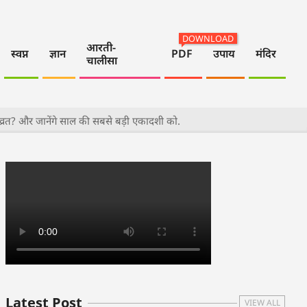
DOWNLOAD
आरती-
स्वप्न
ज्ञान
PDF
उपाय
मंदिर
चालीसा
रत? और जानेंगे साल की सबसे बड़ी एकादशी को.
Latest Post
VIEW ALL