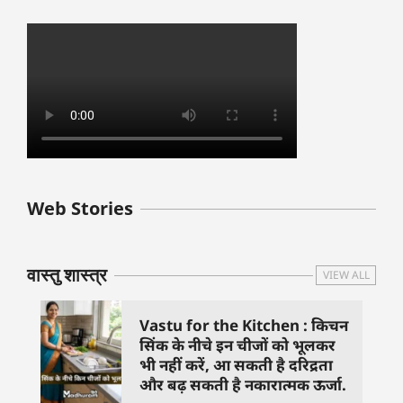
बुधवार के उपाय :
शुक्रवार के दिन कौन
हनुमान जी 
Web Stories
जिनसे हो गणेश जी
से काम नहीं करने
तस्वीर को 
प्रसन्न
चाहिए..
दिशा में लगा
वास्तु शास्त्र
VIEW ALL
Vastu for the Kitchen : किचन
सिंक के नीचे इन चीजों को भूलकर
भी नहीं करें, आ सकती है दरिद्रता
और बढ़ सकती है नकारात्मक ऊर्जा.