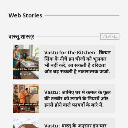
बुधवार के उपाय :
शुक्रवार के दिन कौन
हनुमान जी 
Web Stories
जिनसे हो गणेश जी
से काम नहीं करने
तस्वीर को 
प्रसन्न
चाहिए..
दिशा में लगा
वास्तु शास्त्र
VIEW ALL
Vastu for the Kitchen : किचन
सिंक के नीचे इन चीजों को भूलकर
भी नहीं करें, आ सकती है दरिद्रता
और बढ़ सकती है नकारात्मक ऊर्जा.
Vastu : जानिए घर में कमल के फूल
की तस्वीर को लगाने के नियमों और
इनसे होने वाले फायदों के बारे में.
Vastu : वास्तु के अनुसार इन चार