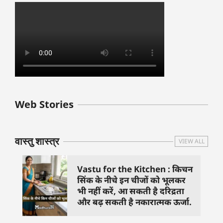
बुधवार के उपाय :
शुक्रवार के दिन कौन
हनुमान जी 
Web Stories
जिनसे हो गणेश जी
से काम नहीं करने
तस्वीर को 
प्रसन्न
चाहिए..
दिशा में लगा
वास्तु शास्त्र
VIEW ALL
Vastu for the Kitchen : किचन
सिंक के नीचे इन चीजों को भूलकर
भी नहीं करें, आ सकती है दरिद्रता
और बढ़ सकती है नकारात्मक ऊर्जा.