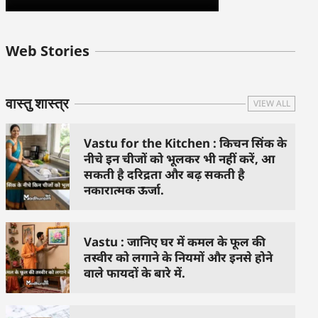
बुधवार के उपाय :
शुक्रवार के दिन कौन
हनुमान जी 
Web Stories
जिनसे हो गणेश जी
से काम नहीं करने
तस्वीर को 
प्रसन्न
चाहिए..
दिशा में लगा
वास्तु शास्त्र
VIEW ALL
Vastu for the Kitchen : किचन सिंक के
नीचे इन चीजों को भूलकर भी नहीं करें, आ
सकती है दरिद्रता और बढ़ सकती है
नकारात्मक ऊर्जा.
Vastu : जानिए घर में कमल के फूल की
तस्वीर को लगाने के नियमों और इनसे होने
वाले फायदों के बारे में.