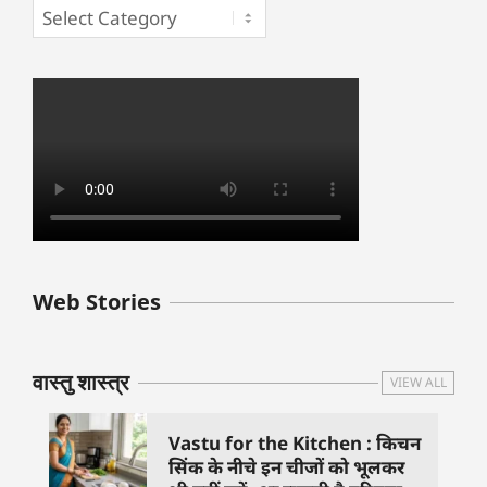
बुधवार के उपाय :
शुक्रवार के दिन कौन
हनुमान जी 
Web Stories
जिनसे हो गणेश जी
से काम नहीं करने
तस्वीर को 
प्रसन्न
चाहिए..
दिशा में लगा
वास्तु शास्त्र
VIEW ALL
Vastu for the Kitchen : किचन
सिंक के नीचे इन चीजों को भूलकर