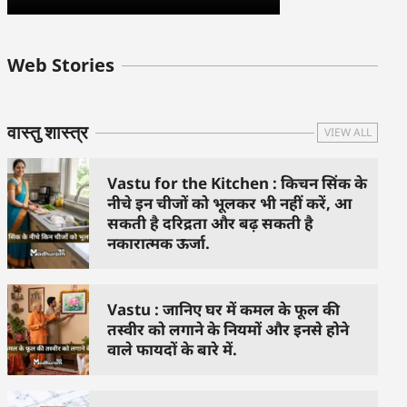
बुधवार के उपाय :
शुक्रवार के दिन कौन
हनुमान जी 
Web Stories
जिनसे हो गणेश जी
से काम नहीं करने
तस्वीर को 
प्रसन्न
चाहिए..
दिशा में लगा
वास्तु शास्त्र
VIEW ALL
Vastu for the Kitchen : किचन सिंक के
नीचे इन चीजों को भूलकर भी नहीं करें, आ
सकती है दरिद्रता और बढ़ सकती है
नकारात्मक ऊर्जा.
Vastu : जानिए घर में कमल के फूल की
तस्वीर को लगाने के नियमों और इनसे होने
वाले फायदों के बारे में.