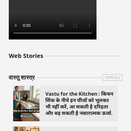
बुधवार के उपाय :
शुक्रवार के दिन कौन
हनुमान जी 
Web Stories
जिनसे हो गणेश जी
से काम नहीं करने
तस्वीर को 
प्रसन्न
चाहिए..
दिशा में लगा
वास्तु शास्त्र
VIEW ALL
Vastu for the Kitchen : किचन
सिंक के नीचे इन चीजों को भूलकर
भी नहीं करें, आ सकती है दरिद्रता
और बढ़ सकती है नकारात्मक ऊर्जा.