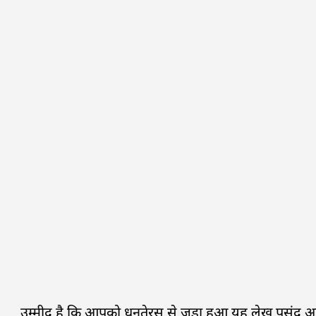
उम्मीद है कि आपको धनतेरस से जुड़ा हुआ यह लेख पसंद आ