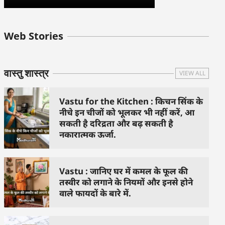
बुधवार के उपाय :
शुक्रवार के दिन कौन
हनुमान जी 
Web Stories
जिनसे हो गणेश जी
से काम नहीं करने
तस्वीर को 
प्रसन्न
चाहिए..
दिशा में लगा
वास्तु शास्त्र
VIEW ALL
Vastu for the Kitchen : किचन सिंक के
नीचे इन चीजों को भूलकर भी नहीं करें, आ
सकती है दरिद्रता और बढ़ सकती है
नकारात्मक ऊर्जा.
Vastu : जानिए घर में कमल के फूल की
तस्वीर को लगाने के नियमों और इनसे होने
वाले फायदों के बारे में.