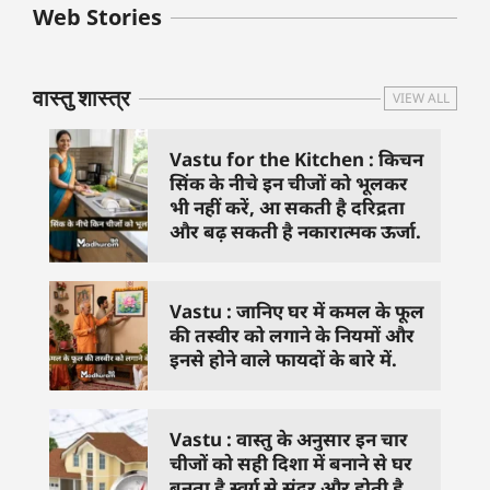
बुधवार के उपाय :
शुक्रवार के दिन कौन
हनुमान जी 
Web Stories
जिनसे हो गणेश जी
से काम नहीं करने
तस्वीर को 
प्रसन्न
चाहिए..
दिशा में लगा
वास्तु शास्त्र
VIEW ALL
Vastu for the Kitchen : किचन
सिंक के नीचे इन चीजों को भूलकर
भी नहीं करें, आ सकती है दरिद्रता
और बढ़ सकती है नकारात्मक ऊर्जा.
Vastu : जानिए घर में कमल के फूल
की तस्वीर को लगाने के नियमों और
इनसे होने वाले फायदों के बारे में.
Vastu : वास्तु के अनुसार इन चार
चीजों को सही दिशा में बनाने से घर
बनता है स्वर्ग से सुंदर और होती है