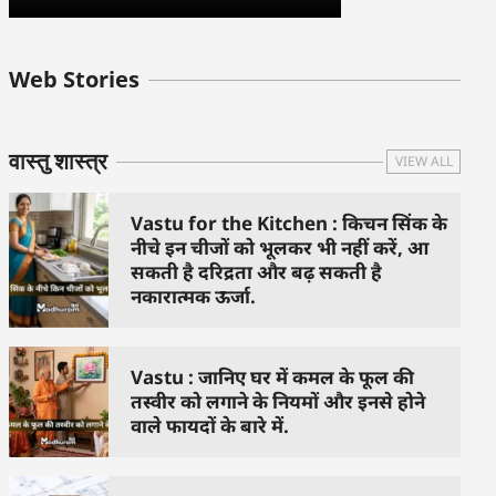
बुधवार के उपाय :
शुक्रवार के दिन कौन
हनुमान जी 
Web Stories
जिनसे हो गणेश जी
से काम नहीं करने
तस्वीर को 
प्रसन्न
चाहिए..
दिशा में लगा
वास्तु शास्त्र
VIEW ALL
Vastu for the Kitchen : किचन सिंक के
नीचे इन चीजों को भूलकर भी नहीं करें, आ
सकती है दरिद्रता और बढ़ सकती है
नकारात्मक ऊर्जा.
Vastu : जानिए घर में कमल के फूल की
तस्वीर को लगाने के नियमों और इनसे होने
वाले फायदों के बारे में.