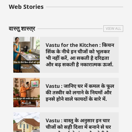
बुधवार के उपाय :
शुक्रवार के दिन कौन
हनुमान जी 
Web Stories
जिनसे हो गणेश जी
से काम नहीं करने
तस्वीर को 
प्रसन्न
चाहिए..
दिशा में लगा
वास्तु शास्त्र
VIEW ALL
Vastu for the Kitchen : किचन
सिंक के नीचे इन चीजों को भूलकर
भी नहीं करें, आ सकती है दरिद्रता
और बढ़ सकती है नकारात्मक ऊर्जा.
Vastu : जानिए घर में कमल के फूल
की तस्वीर को लगाने के नियमों और
इनसे होने वाले फायदों के बारे में.
Vastu : वास्तु के अनुसार इन चार
चीजों को सही दिशा में बनाने से घर