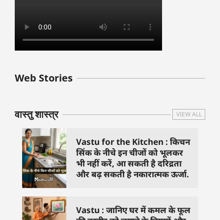
बुधवार के उपाय :
शुक्रवार के दिन कौन
हनुमान जी 
Web Stories
जिनसे हो गणेश जी
से काम नहीं करने
तस्वीर को 
प्रसन्न
चाहिए..
दिशा में लगा
वास्तु शास्त्र
VIEW ALL
Vastu for the Kitchen : किचन
सिंक के नीचे इन चीजों को भूलकर
भी नहीं करें, आ सकती है दरिद्रता
और बढ़ सकती है नकारात्मक ऊर्जा.
Vastu : जानिए घर में कमल के फूल