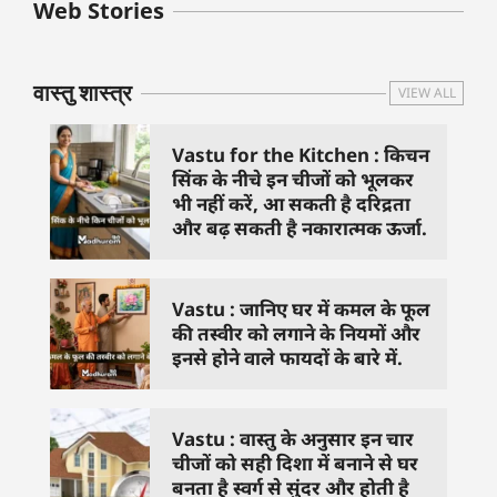
बुधवार के उपाय :
शुक्रवार के दिन कौन
हनुमान जी 
Web Stories
जिनसे हो गणेश जी
से काम नहीं करने
तस्वीर को 
प्रसन्न
चाहिए..
दिशा में लगा
वास्तु शास्त्र
VIEW ALL
Vastu for the Kitchen : किचन
सिंक के नीचे इन चीजों को भूलकर
भी नहीं करें, आ सकती है दरिद्रता
और बढ़ सकती है नकारात्मक ऊर्जा.
Vastu : जानिए घर में कमल के फूल
की तस्वीर को लगाने के नियमों और
इनसे होने वाले फायदों के बारे में.
Vastu : वास्तु के अनुसार इन चार
चीजों को सही दिशा में बनाने से घर
बनता है स्वर्ग से सुंदर और होती है