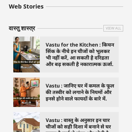
बुधवार के उपाय :
शुक्रवार के दिन कौन
हनुमान जी 
Web Stories
जिनसे हो गणेश जी
से काम नहीं करने
तस्वीर को 
प्रसन्न
चाहिए..
दिशा में लगा
वास्तु शास्त्र
VIEW ALL
Vastu for the Kitchen : किचन
सिंक के नीचे इन चीजों को भूलकर
भी नहीं करें, आ सकती है दरिद्रता
और बढ़ सकती है नकारात्मक ऊर्जा.
Vastu : जानिए घर में कमल के फूल
की तस्वीर को लगाने के नियमों और
इनसे होने वाले फायदों के बारे में.
Vastu : वास्तु के अनुसार इन चार
चीजों को सही दिशा में बनाने से घर