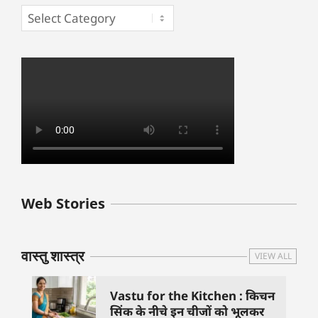
बुधवार के उपाय :
शुक्रवार के दिन कौन
हनुमान जी 
Web Stories
जिनसे हो गणेश जी
से काम नहीं करने
तस्वीर को 
प्रसन्न
चाहिए..
दिशा में लगा
वास्तु शास्त्र
VIEW ALL
Vastu for the Kitchen : किचन
सिंक के नीचे इन चीजों को भूलकर