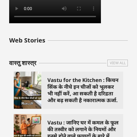
बुधवार के उपाय :
शुक्रवार के दिन कौन
हनुमान जी 
Web Stories
जिनसे हो गणेश जी
से काम नहीं करने
तस्वीर को 
प्रसन्न
चाहिए..
दिशा में लगा
वास्तु शास्त्र
VIEW ALL
Vastu for the Kitchen : किचन
सिंक के नीचे इन चीजों को भूलकर
भी नहीं करें, आ सकती है दरिद्रता
और बढ़ सकती है नकारात्मक ऊर्जा.
Vastu : जानिए घर में कमल के फूल
की तस्वीर को लगाने के नियमों और
इनसे होने वाले फायदों के बारे में.