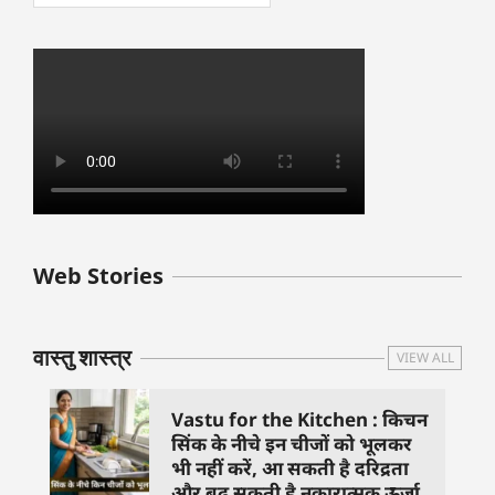
बुधवार के उपाय :
शुक्रवार के दिन कौन
हनुमान जी 
Web Stories
जिनसे हो गणेश जी
से काम नहीं करने
तस्वीर को 
प्रसन्न
चाहिए..
दिशा में लगा
वास्तु शास्त्र
VIEW ALL
Vastu for the Kitchen : किचन
सिंक के नीचे इन चीजों को भूलकर
भी नहीं करें, आ सकती है दरिद्रता
और बढ़ सकती है नकारात्मक ऊर्जा.