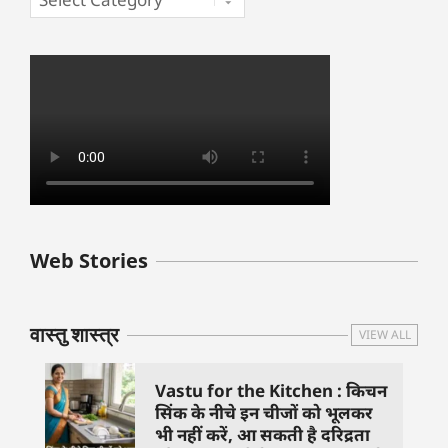
बुधवार के उपाय :
शुक्रवार के दिन कौन
हनुमान जी 
Web Stories
जिनसे हो गणेश जी
से काम नहीं करने
तस्वीर को 
प्रसन्न
चाहिए..
दिशा में लगा
वास्तु शास्त्र
VIEW ALL
Vastu for the Kitchen : किचन
सिंक के नीचे इन चीजों को भूलकर
भी नहीं करें, आ सकती है दरिद्रता