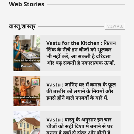
बुधवार के उपाय :
शुक्रवार के दिन कौन
हनुमान जी 
Web Stories
जिनसे हो गणेश जी
से काम नहीं करने
तस्वीर को 
प्रसन्न
चाहिए..
दिशा में लगा
वास्तु शास्त्र
VIEW ALL
Vastu for the Kitchen : किचन
सिंक के नीचे इन चीजों को भूलकर
भी नहीं करें, आ सकती है दरिद्रता
और बढ़ सकती है नकारात्मक ऊर्जा.
Vastu : जानिए घर में कमल के फूल
की तस्वीर को लगाने के नियमों और
इनसे होने वाले फायदों के बारे में.
Vastu : वास्तु के अनुसार इन चार
चीजों को सही दिशा में बनाने से घर
बनता है स्वर्ग से सुंदर और होती है