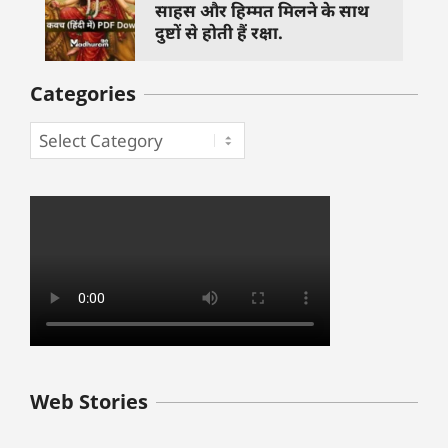
साहस और हिम्मत मिलने के साथ
दुष्टों से होती हैं रक्षा.
Categories
बुधवार के उपाय :
शुक्रवार के दिन कौन
हनुमान जी 
Web Stories
जिनसे हो गणेश जी
से काम नहीं करने
तस्वीर को 
प्रसन्न
चाहिए..
दिशा में लगा